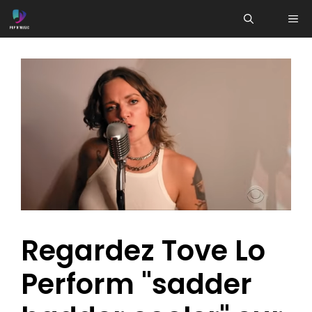
Aller
ME
au
contenu
Regardez Tove Lo
Perform "sadder