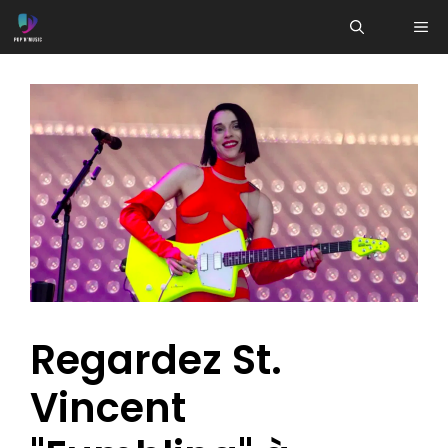
Aller
ME
au
contenu
Regardez St.
Vincent