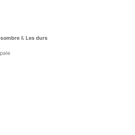
l sombre
&
Les durs
ipale