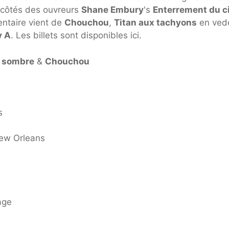
côtés des ouvreurs
Shane Embury
's
Enterrement du ci
entaire vient de
Chouchou
,
Titan aux tachyons
en ved
y A
. Les billets sont disponibles ici.
l sombre
&
Chouchou
s
New Orleans
age