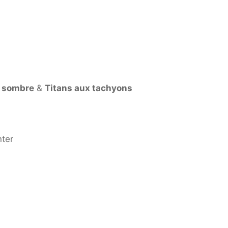
l sombre
&
Titans aux tachyons
nter