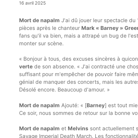
16 avril 2025
Mort de napalm
J'ai dû jouer leur spectacle du 
pièces après le chanteur
Mark « Barney » Gre
fans qu'il va bien, mais a attrapé un bug de l
monter sur scène.
« Bonjour à tous, des excuses sincères à quicon
verte
de son absence. « J'ai contracté une chose
suffisant pour m'empêcher de pouvoir faire même
génial de manquer des concerts, mais les autre
Désolé encore. Beaucoup d'amour. »
Mort de napalm
Ajouté: « [
Barney
] est tout mi
Ce soir, nous sommes de retour sur la bonne vo
Mort de napalm
et
Melvins
sont actuellement s
Savage Imperial Death March. Les fonctionnalit