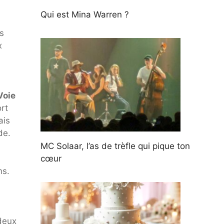
Qui est Mina Warren ?
is
x
Voie
ort
ais
de.
MC Solaar, l’as de trèfle qui pique ton
cœur
ns.
 deux