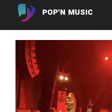
Aller
au
POP'N MUSIC
contenu