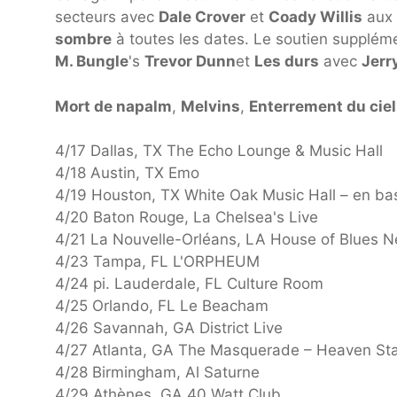
secteurs avec
Dale Crover
et
Coady Willis
aux 
sombre
à toutes les dates. Le soutien supplém
M. Bungle
's
Trevor Dunn
et
Les durs
avec
Jerr
Mort de napalm
,
Melvins
,
Enterrement du cie
4/17 Dallas, TX The Echo Lounge & Music Hall
4/18 Austin, TX Emo
4/19 Houston, TX White Oak Music Hall – en ba
4/20 Baton Rouge, La Chelsea's Live
4/21 La Nouvelle-Orléans, LA House of Blues 
4/23 Tampa, FL L'ORPHEUM
4/24 pi. Lauderdale, FL Culture Room
4/25 Orlando, FL Le Beacham
4/26 Savannah, GA District Live
4/27 Atlanta, GA The Masquerade – Heaven St
4/28 Birmingham, Al Saturne
4/29 Athènes, GA 40 Watt Club