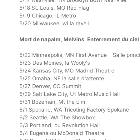
5/17 Nashville, TN Brooklyn Bowl Nashville
5/18 St. Louis, MO Red Flag
5/19 Chicago, IL Metro
5/20 Milwaukee, wi la rave II
Mort de napalm
,
Melvins
,
Enterrement du cie
5/22 Minneapolis, MN First Avenue – Salle princ
5/23 Des Moines, Ia Wooly's
5/24 Kansas City, MO Madrid Theatre
5/25 Omaha, NE la salle d'attente
5/27 Denver, CO Summit
5/29 Salt Lake City, Ut Metro Music Hall
5/31 Bozeman, Mt the Elm
6/1 Spokane, WA Tricoting Factory Spokane
6/2 Seattle, WA The Showbox
6/3 Portland, ou Revolution Hall
6/4 Eugene ou McDonald Theatre