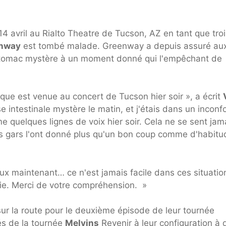
14 avril au Rialto Theatre de Tucson, AZ en tant que tro
enway
est tombé malade. Greenway a depuis assuré au
'estomac mystère à un moment donné qui l'empêchant de
que est venue au concert de Tucson hier soir », a écrit
 intestinale mystère le matin, et j'étais dans un inconf
 quelques lignes de voix hier soir. Cela ne se sent jam
s gars l'ont donné plus qu'un bon coup comme d'habitu
eux maintenant… ce n'est jamais facile dans ces situatio
ie. Merci de votre compréhension. »
ur la route pour le deuxième épisode de leur tournée
és de la tournée
Melvins
Revenir à leur configuration à