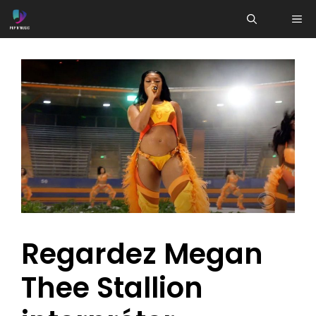
Aller
ME
au
contenu
Regardez Megan
Thee Stallion