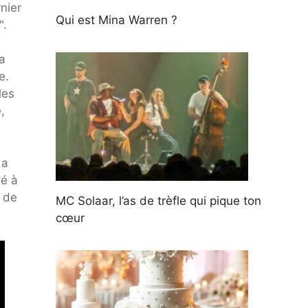
nier
Qui est Mina Warren ?
".
La
e.
les
,
 a
ué à
 de
MC Solaar, l’as de trèfle qui pique ton
cœur