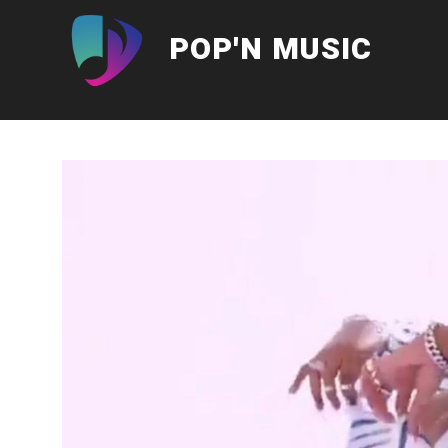
Aller
au
POP'N MUSIC
contenu