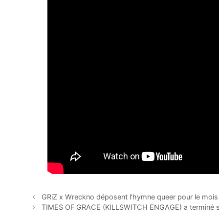
GRiZ x Wreckno déposent l'hymne queer pour le mois d
TIMES OF GRACE (KILLSWITCH ENGAGE) a terminé so