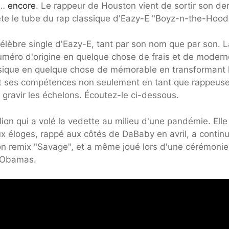
t…
encore
. Le rappeur de Houston vient de sortir son der
 tête le tube du rap classique d'Eazy-E "Boyz-n-the-Hood
 célèbre single d'Eazy-E, tant par son nom que par son. 
méro d'origine en quelque chose de frais et de modern
usique en quelque chose de mémorable en transformant 
chant ses compétences non seulement en tant que rappeuse
 gravir les échelons. Écoutez-le ci-dessous.
ion qui a volé la vedette au milieu d'une pandémie. Elle
 éloges, rappé aux côtés de DaBaby en avril, a contin
on remix "Savage", et a même joué lors d'une cérémonie
s Obamas.