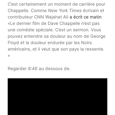
C’est certainement un moment de carrière pour
Chappelle. Comme
New York Times
écrivain et
contributeur CNN Wajahat Ali
a écrit ce matin
:
«Le dernier film de Dave Chappelle n’est pas
une comédie spéciale. C’est un sermon. Vous
pouvez entendre sa douleur au nom de George
Floyd et la douleur endurée par les Noirs
américains, et il veut que son pays la ressente.
»
Regarder
8:46
au dessous de.