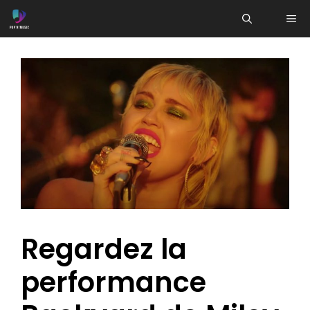
Aller
ME
au
contenu
Regardez la
performance