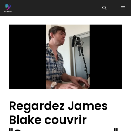
Aller
ME
au
contenu
Regardez James
Blake couvrir