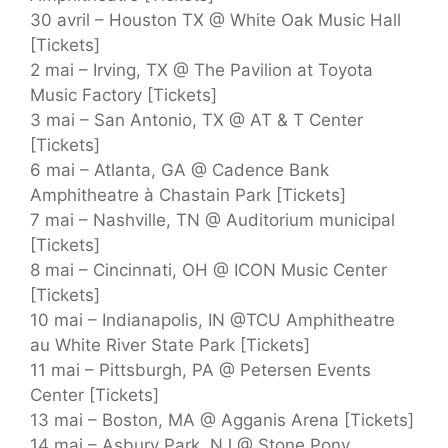
30 avril – Houston TX @ White Oak Music Hall
[Tickets]
2 mai – Irving, TX @ The Pavilion at Toyota
Music Factory [Tickets]
3 mai – San Antonio, TX @ AT & T Center
[Tickets]
6 mai – Atlanta, GA @ Cadence Bank
Amphitheatre à Chastain Park [Tickets]
7 mai – Nashville, TN @ Auditorium municipal
[Tickets]
8 mai – Cincinnati, OH @ ICON Music Center
[Tickets]
10 mai – Indianapolis, IN @TCU Amphitheatre
au White River State Park [Tickets]
11 mai – Pittsburgh, PA @ Petersen Events
Center [Tickets]
13 mai – Boston, MA @ Agganis Arena [Tickets]
14 mai – Asbury Park, NJ @ Stone Pony