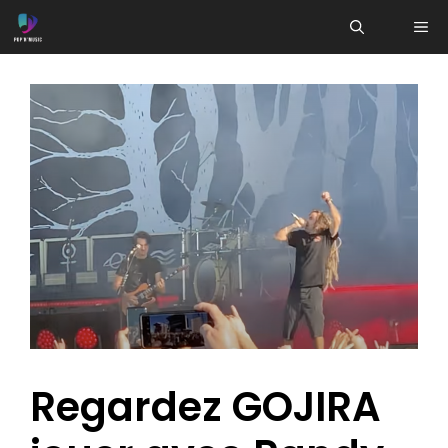
Aller
ME
au
contenu
Regardez GOJIRA