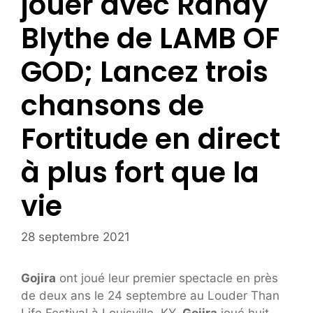
jouer avec Randy
Blythe de LAMB OF
GOD; Lancez trois
chansons de
Fortitude en direct
à plus fort que la
vie
28 septembre 2021
Gojira
ont joué leur premier spectacle en près
de deux ans le 24 septembre au Louder Than