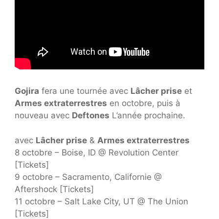
Gojira
fera une tournée avec
Lâcher prise
et
Armes extraterrestres
en octobre, puis à
nouveau avec
Deftones
L’année prochaine.
avec
Lâcher prise
&
Armes extraterrestres
8 octobre – Boise, ID @ Revolution Center
[Tickets]
9 octobre – Sacramento, Californie @
Aftershock [Tickets]
11 octobre – Salt Lake City, UT @ The Union
[Tickets]