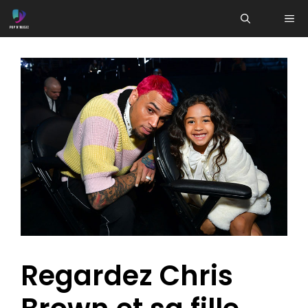
Aller
ME
au
contenu
Regardez Chris