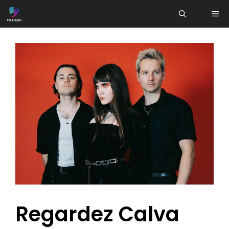
Aller
ME
au
contenu
Regardez Calva