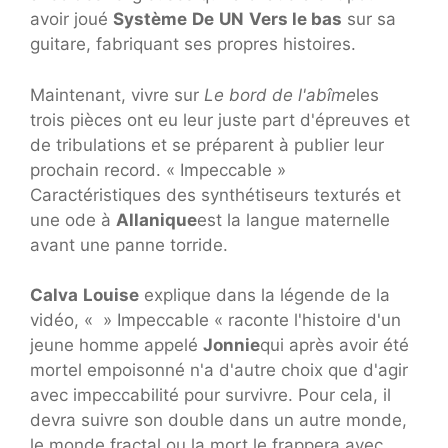
avoir joué
Système
De
UN
Vers le bas
sur sa
guitare, fabriquant ses propres histoires.
Maintenant, vivre sur
Le bord de l'abîme
les
trois pièces ont eu leur juste part d'épreuves et
de tribulations et se préparent à publier leur
prochain record. « Impeccable »
Caractéristiques des synthétiseurs texturés et
une ode à
Allanique
est la langue maternelle
avant une panne torride.
Calva
Louise
explique dans la légende de la
vidéo, « » Impeccable « raconte l'histoire d'un
jeune homme appelé
Jonnie
qui après avoir été
mortel empoisonné n'a d'autre choix que d'agir
avec impeccabilité pour survivre. Pour cela, il
devra suivre son double dans un autre monde,
le monde fractal ou la mort le frappera avec