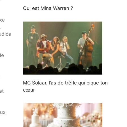
Qui est Mina Warren ?
exe
.
udios
de
x
MC Solaar, l’as de trèfle qui pique ton
cœur
et
aux