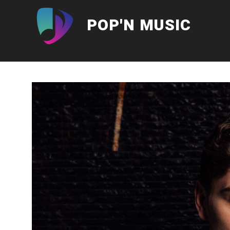
Aller
au
POP'N MUSIC
contenu