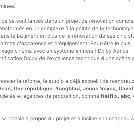
rminée.
uipe se sont lancés dans un projet de rénovation compl
transformés en un complexe à la pointe de la technologie
dans le bâtiment en plus de la rénovation de ses cinq st
 termes d'apparence et d'équipement. Peut-être le plus
 mixage cinéma avec un système immersif Dolby Atmos
rtification Dolby de l'excellence technique d'une scène 
ncer la refonte, le studio a déjà accueilli de nombreu
Sean
,
Une république
,
Yungblud
,
Jeune
Voyou
,
David
ociétés et agences de production, comme
Netflix
,
abc
, 
é sa poésie à propos du projet et a incliné son chapeau 