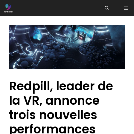
Aller
ME
au
contenu
Redpill, leader de
la VR, annonce
trois nouvelles
performances