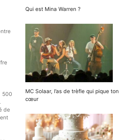
Qui est Mina Warren ?
entre
fre
e
MC Solaar, l’as de trèfle qui pique ton
1 500
cœur
.
é de
ment