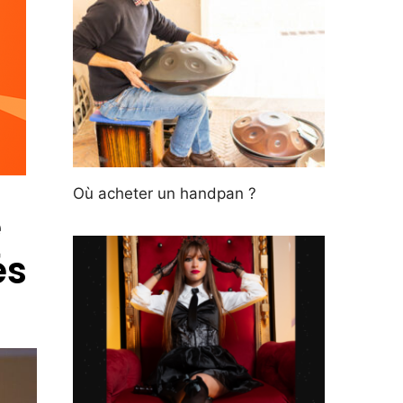
Où acheter un handpan ?
e
és