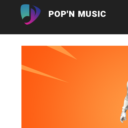
Aller
au
POP'N MUSIC
contenu