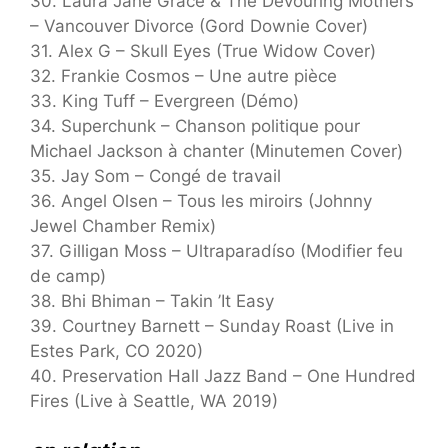
30. Laura Jane Grace & The Devouring Mothers
– Vancouver Divorce (Gord Downie Cover)
31. Alex G – Skull Eyes (True Widow Cover)
32. Frankie Cosmos – Une autre pièce
33. King Tuff – Evergreen (Démo)
34. Superchunk – Chanson politique pour
Michael Jackson à chanter (Minutemen Cover)
35. Jay Som – Congé de travail
36. Angel Olsen – Tous les miroirs (Johnny
Jewel Chamber Remix)
37. Gilligan Moss – Ultraparadíso (Modifier feu
de camp)
38. Bhi Bhiman – Takin ’It Easy
39. Courtney Barnett – Sunday Roast (Live in
Estes Park, CO 2020)
40. Preservation Hall Jazz Band – One Hundred
Fires (Live à Seattle, WA 2019)