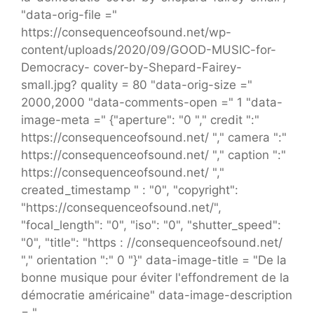
"data-orig-file ="
https://consequenceofsound.net/wp-
content/uploads/2020/09/GOOD-MUSIC-for-
Democracy- cover-by-Shepard-Fairey-
small.jpg? quality = 80 "data-orig-size ="
2000,2000 "data-comments-open =" 1 "data-
image-meta =" {"aperture": "0 "," credit ":"
https://consequenceofsound.net/ "," camera ":"
https://consequenceofsound.net/ "," caption ":"
https://consequenceofsound.net/ ","
created_timestamp " : "0", "copyright":
"https://consequenceofsound.net/",
"focal_length": "0", "iso": "0", "shutter_speed":
"0", "title": "https : //consequenceofsound.net/
"," orientation ":" 0 "}" data-image-title = "De la
bonne musique pour éviter l'effondrement de la
démocratie américaine" data-image-description
= "