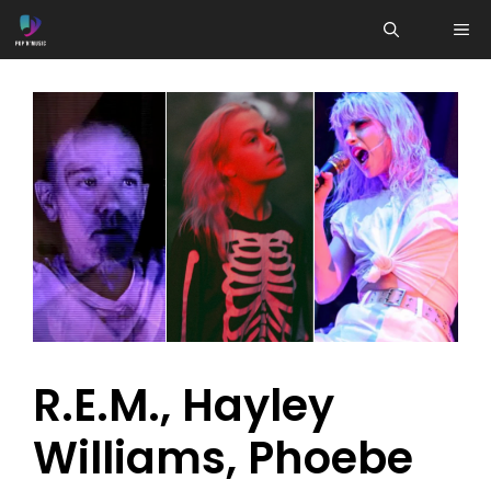
Aller
ME
au
contenu
R.E.M., Hayley
Williams, Phoebe