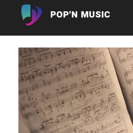
Aller
au
POP'N MUSIC
contenu