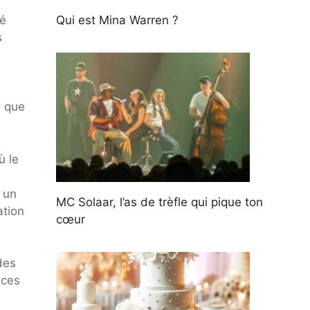
gé
Qui est Mina Warren ?
s
i que
ù le
s un
MC Solaar, l’as de trèfle qui pique ton
ation
cœur
des
 ces