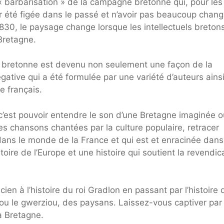
 « barbarisation » de la campagne bretonne qui, pour les
ir été figée dans le passé et n’avoir pas beaucoup chan
1830, le paysage change lorsque les intellectuels breton
Bretagne.
oire bretonne est devenu non seulement une façon de la
égative qui a été formulée par une variété d’auteurs ains
e français.
’est pouvoir entendre le son d’une Bretagne imaginée o
s chansons chantées par la culture populaire, retracer
e dans le monde de la France et qui est et enracinée dan
toire de l’Europe et une histoire qui soutient la revendic
ien à l’histoire du roi Gradlon en passant par l’histoire 
u, ou le gwerziou, des paysans. Laissez-vous captiver par
la Bretagne.