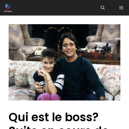
Aller
ME
au
contenu
Qui est le boss?