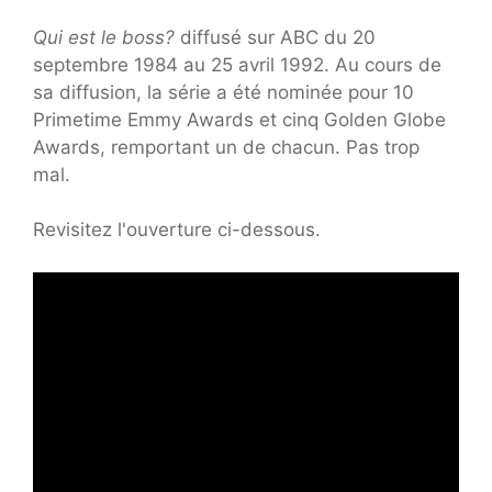
Qui est le boss?
diffusé sur ABC du 20
septembre 1984 au 25 avril 1992. Au cours de
sa diffusion, la série a été nominée pour 10
Primetime Emmy Awards et cinq Golden Globe
Awards, remportant un de chacun. Pas trop
mal.
Revisitez l'ouverture ci-dessous.