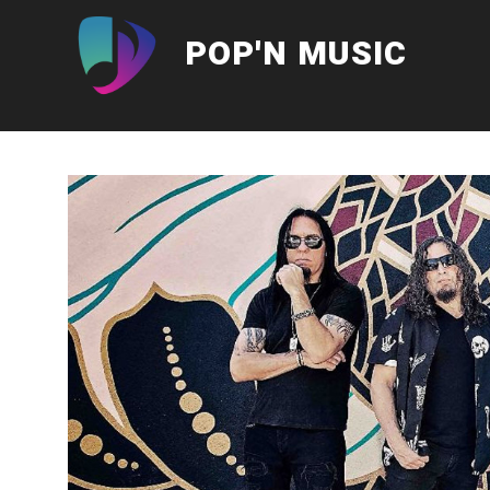
Aller
au
POP'N MUSIC
contenu