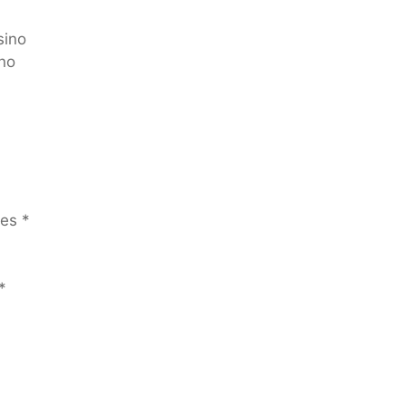
sino
ino
es *
*