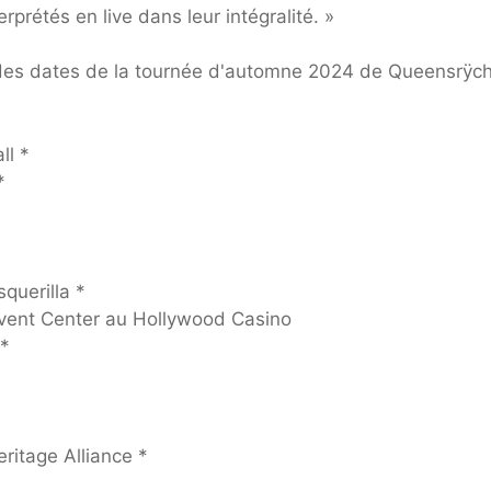
prétés en live dans leur intégralité. »
e des dates de la tournée d'automne 2024 de Queensrÿc
ll *
*
querilla *
Event Center au Hollywood Casino
 *
ritage Alliance *