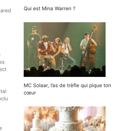
Qui est Mina Warren ?
Jared
e
es
ect
MC Solaar, l’as de trèfle qui pique ton
tal
cœur
nclu
e