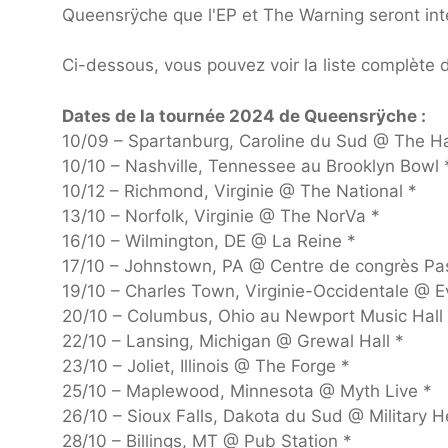
Queensrÿche que l'EP et The Warning seront inter
Ci-dessous, vous pouvez voir la liste complèt
Dates de la tournée 2024 de Queensrÿche :
10/09 – Spartanburg, Caroline du Sud @ The Ha
10/10 – Nashville, Tennessee au Brooklyn Bowl 
10/12 – Richmond, Virginie @ The National *
13/10 – Norfolk, Virginie @ The NorVa *
16/10 – Wilmington, DE @ La Reine *
17/10 – Johnstown, PA @ Centre de congrès Pas
19/10 – Charles Town, Virginie-Occidentale @ 
20/10 – Columbus, Ohio au Newport Music Hall
22/10 – Lansing, Michigan @ Grewal Hall *
23/10 – Joliet, Illinois @ The Forge *
25/10 – Maplewood, Minnesota @ Myth Live *
26/10 – Sioux Falls, Dakota du Sud @ Military He
28/10 – Billings, MT @ Pub Station *