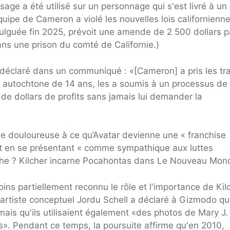
age a été utilisé sur un personnage qui s'est livré à un
équipe de Cameron a violé les nouvelles lois californienn
mulguée fin 2025, prévoit une amende de 2 500 dollars p
ns une prison du comté de Californie.)
 a déclaré dans un communiqué : «[Cameron] a pris les tra
e autochtone de 14 ans, les a soumis à un processus de
s de dollars de profits sans jamais lui demander la
onie douloureuse à ce qu’Avatar devienne une « franchise
t en se présentant « comme sympathique aux luttes
che ? Kilcher incarne Pocahontas dans Le Nouveau Mon
ns partiellement reconnu le rôle et l'importance de Kil
l'artiste conceptuel Jordu Schell a déclaré à Gizmodo q
 mais qu'ils utilisaient également «des photos de Mary J.
s». Pendant ce temps, la poursuite affirme qu'en 2010,