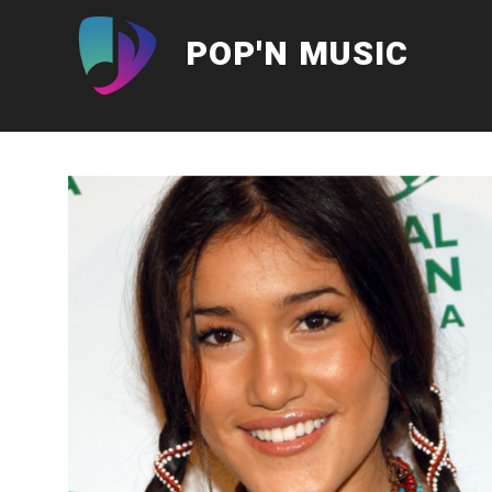
Aller
au
POP'N MUSIC
contenu