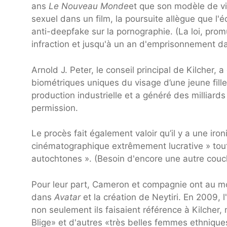
ans
Le Nouveau Monde
et que son modèle de vis
sexuel dans un film, la poursuite allègue que l'
anti-deepfake sur la pornographie. (La loi, pro
infraction et jusqu'à un an d'emprisonnement da
Arnold J. Peter, le conseil principal de Kilcher,
biométriques uniques du visage d’une jeune fill
production industrielle et a généré des milliard
permission.
Le procès fait également valoir qu’il y a une ir
cinématographique extrêmement lucrative » tou
autochtones ». (Besoin d'encore une autre cou
Pour leur part, Cameron et compagnie ont au moi
dans
Avatar
et la création de Neytiri. En 2009, 
non seulement ils faisaient référence à Kilcher,
Blige» et d'autres «très belles femmes ethnique