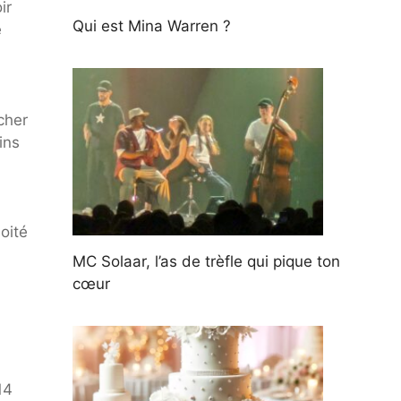
ir
Qui est Mina Warren ?
e
lcher
ins
oité
MC Solaar, l’as de trèfle qui pique ton
cœur
14