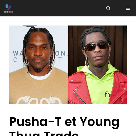
Aller
ME
au
contenu
Pusha-T et Young