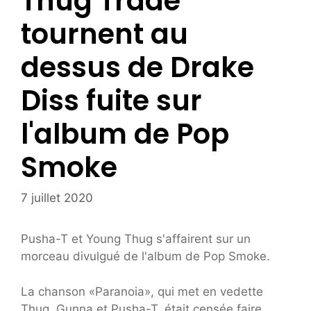
Thug Trade
tournent au
dessus de Drake
Diss fuite sur
l'album de Pop
Smoke
7 juillet 2020
Pusha-T et Young Thug s'affairent sur un
morceau divulgué de l'album de Pop Smoke.
La chanson «Paranoia», qui met en vedette
Thug, Gunna et Pusha-T, était censée faire