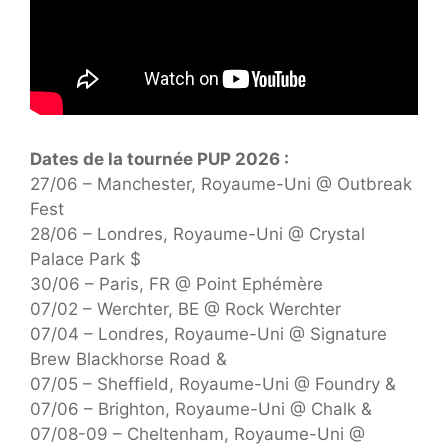
Dates de la tournée PUP 2026 :
27/06 – Manchester, Royaume-Uni @ Outbreak
Fest
28/06 – Londres, Royaume-Uni @ Crystal
Palace Park $
30/06 – Paris, FR @ Point Ephémère
07/02 – Werchter, BE @ Rock Werchter
07/04 – Londres, Royaume-Uni @ Signature
Brew Blackhorse Road &
07/05 – Sheffield, Royaume-Uni @ Foundry &
07/06 – Brighton, Royaume-Uni @ Chalk &
07/08-09 – Cheltenham, Royaume-Uni @