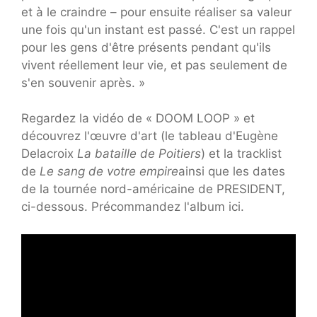
et à le craindre – pour ensuite réaliser sa valeur
une fois qu'un instant est passé. C'est un rappel
pour les gens d'être présents pendant qu'ils
vivent réellement leur vie, et pas seulement de
s'en souvenir après. »
Regardez la vidéo de « DOOM LOOP » et
découvrez l'œuvre d'art (le tableau d'Eugène
Delacroix
La bataille de Poitiers
) et la tracklist
de
Le sang de votre empire
ainsi que les dates
de la tournée nord-américaine de PRESIDENT,
ci-dessous. Précommandez l'album ici.