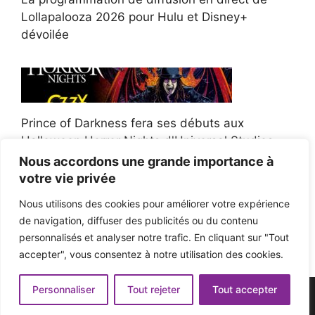
Lollapalooza 2026 pour Hulu et Disney+
dévoilée
Prince of Darkness fera ses débuts aux
Halloween Horror Nights d'Universal Studios
Nous accordons une grande importance à
votre vie privée
Nous utilisons des cookies pour améliorer votre expérience
de navigation, diffuser des publicités ou du contenu
Afroman poursuit un policier de l'Ohio après la
personnalisés et analyser notre trafic. En cliquant sur "Tout
victoire du jury en diffamation
accepter", vous consentez à notre utilisation des cookies.
Personnaliser
Tout rejeter
Tout accepter
© 2026 - Pop'n Music -
Mentions légales