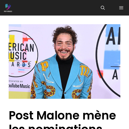
Aller
ME
au
contenu
Post Malone mène