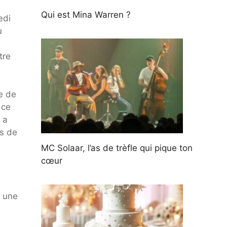
Qui est Mina Warren ?
edi
u
tre
e de
 ce
 a
ès de
MC Solaar, l’as de trèfle qui pique ton
cœur
à une