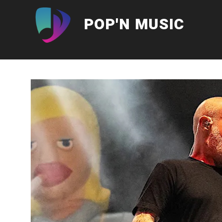
Aller
au
POP'N MUSIC
contenu