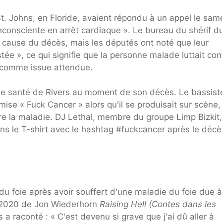
t. Johns, en Floride, avaient répondu à un appel le sam
nconsciente en arrêt cardiaque ». Le bureau du shérif d
 cause du décès, mais les députés ont noté que leur
tée », ce qui signifie que la personne malade luttait con
t comme issue attendue.
 de santé de Rivers au moment de son décès. Le bassist
se « Fuck Cancer » alors qu'il se produisait sur scène,
ntre la maladie. DJ Lethal, membre du groupe Limp Bizkit,
ns le T-shirt avec le hashtag #fuckcancer après le déc
e du foie après avoir souffert d'une maladie du foie due 
e 2020 de Jon Wiederhorn
Raising Hell (Contes dans les
s a raconté : « C'est devenu si grave que j'ai dû aller à