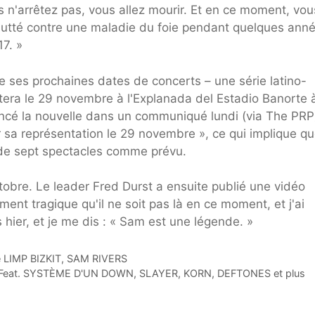
us n'arrêtez pas, vous allez mourir. Et en ce moment, vou
ai lutté contre une maladie du foie pendant quelques ann
17. »
e ses prochaines dates de concerts – une série latino-
tera le 29 novembre à l'Explanada del Estadio Banorte 
ncé la nouvelle dans un communiqué lundi (via The PRP
r sa représentation le 29 novembre », ce qui implique qu
de sept spectacles comme prévu.
tobre. Le leader Fred Durst a ensuite publié une vidéo
nt tragique qu'il ne soit pas là en ce moment, et j'ai
s hier, et je me dis : « Sam est une légende. »
de LIMP BIZKIT, SAM RIVERS
6 Feat. SYSTÈME D'UN DOWN, SLAYER, KORN, DEFTONES et plus