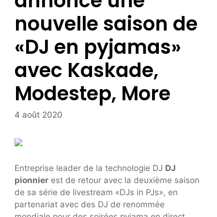
annonce une
nouvelle saison de
«DJ en pyjamas»
avec Kaskade,
Modestep, More
4 août 2020
Entreprise leader de la technologie DJ
DJ
pionnier
est de retour avec la deuxième saison
de sa série de livestream «DJs in PJs», en
partenariat avec des DJ de renommée
mondiale pour des soirées pyjama en direct