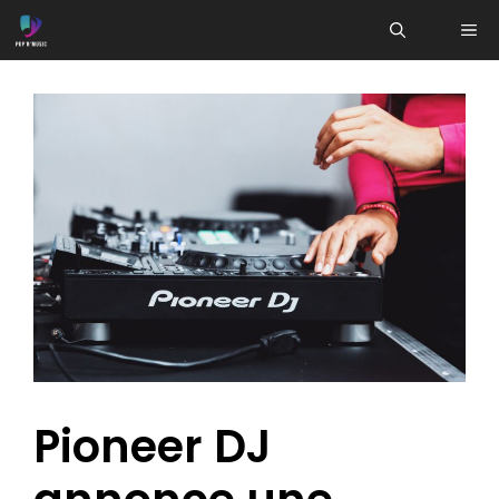
Aller
ME
au
contenu
Pioneer DJ