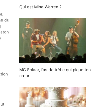
Qui est Mina Warren ?
r,
ne du
q
oston
à
MC Solaar, l’as de trèfle qui pique ton
ction
cœur
but