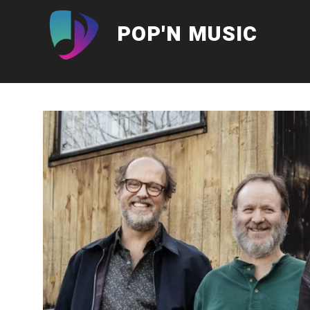
Aller
au
POP'N MUSIC
contenu