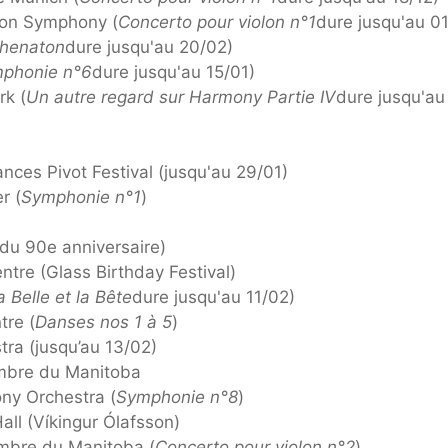
ton Symphony (
Concerto pour violon n°1
dure jusqu'au 0
henaton
dure jusqu'au 20/02)
phonie n°6
dure jusqu'au 15/01)
rk (
Un autre regard sur Harmony Partie IV
dure jusqu'au
nces Pivot Festival (jusqu'au 29/01)
r (
Symphonie n°1
)
du 90e anniversaire)
re (Glass Birthday Festival)
a Belle et la Bête
dure jusqu'au 11/02)
re (
Danses nos 1 à 5
)
ra (jusqu’au 13/02)
mbre du Manitoba
ny Orchestra (
Symphonie n°8
)
all (Víkingur Ólafsson)
mbre du Manitoba (
Concerto pour violon n°2
)