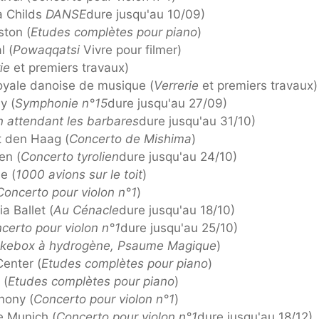
a Childs
DANSE
dure jusqu'au 10/09)
ston (
Etudes complètes pour piano
)
l (
Powaqqatsi
Vivre pour filmer)
ie
et premiers travaux)
yale danoise de musique (
Verrerie
et premiers travaux)
y (
Symphonie n°15
dure jusqu'au 27/09)
n attendant les barbares
dure jusqu'au 31/10)
t den Haag (
Concerto de Mishima
)
en (
Concerto tyrolien
dure jusqu'au 24/10)
e (
1000 avions sur le toit
)
Concerto pour violon n°1
)
a Ballet (
Au Cénacle
dure jusqu'au 18/10)
certo pour violon n°1
dure jusqu'au 25/10)
kebox à hydrogène, Psaume Magique
)
Center (
Etudes complètes pour piano
)
 (
Etudes complètes pour piano
)
hony (
Concerto pour violon n°1
)
e Munich (
Concerto pour violon n°1
dure jusqu'au 18/12)