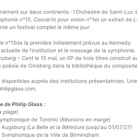
tanément sur deux continents : l'Orchestre de Saint-Luc 
phonie n°15
,
Concerto pour violon n°1
et un extrait de
L
te un festival complet le même jour.
e n°15
de la première initialement prévue au Kennedy
on actuelle de l'institution et le message de la symphonie.
insberg – Cent
le 15 mai, un EP de trois titres construit a
 poésie de Ginsberg dans la bibliothèque du composite
 disponibles auprès des institutions présentatrices. Une 
hilipglass.com.
 de Philip Glass :
la plage
)
symphonique de Toronto (
Réunions en marge
)
 Augsburg (
La Belle et la Bête
dure jusqu'au 01/07/27)
Symphonique de la Ville de Birmingham