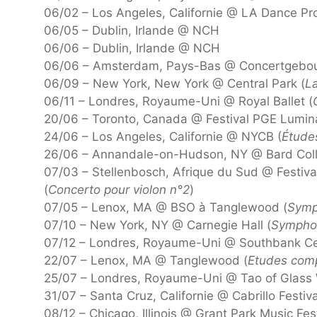
06/02 – Los Angeles, Californie @ LA Dance Pro
06/05 – Dublin, Irlande @ NCH
06/06 – Dublin, Irlande @ NCH
06/06 – Amsterdam, Pays-Bas @ Concertgebo
06/09 – New York, New York @ Central Park (
La
06/11 – Londres, Royaume-Uni @ Royal Ballet (
20/06 – Toronto, Canada @ Festival PGE Lumin
24/06 – Los Angeles, Californie @ NYCB (
Études
26/06 – Annandale-on-Hudson, NY @ Bard Coll
07/03 – Stellenbosch, Afrique du Sud @ Festiv
(
Concerto pour violon n°2
)
07/05 – Lenox, MA @ BSO à Tanglewood (
Symp
07/10 – New York, NY @ Carnegie Hall (
Symphon
07/12 – Londres, Royaume-Uni @ Southbank Ce
22/07 – Lenox, MA @ Tanglewood (
Etudes comp
25/07 – Londres, Royaume-Uni @ Tao of Glass 
31/07 – Santa Cruz, Californie @ Cabrillo Festiva
08/12 – Chicago, Illinois @ Grant Park Music Fest