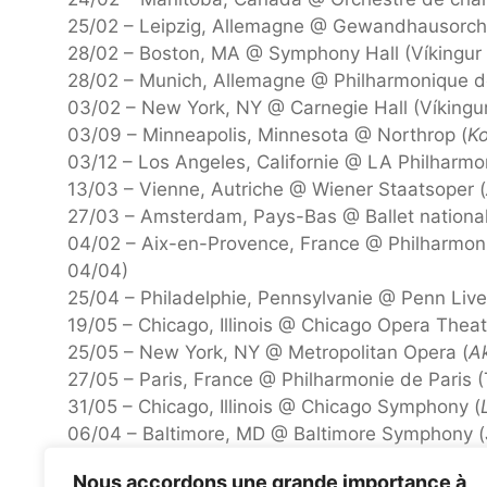
25/02 – Leipzig, Allemagne @ Gewandhausorche
28/02 – Boston, MA @ Symphony Hall (Víkingur 
28/02 – Munich, Allemagne @ Philharmonique d
03/02 – New York, NY @ Carnegie Hall (Víkingu
03/09 – Minneapolis, Minnesota @ Northrop (
Ko
03/12 – Los Angeles, Californie @ LA Philharmon
13/03 – Vienne, Autriche @ Wiener Staatsoper (
27/03 – Amsterdam, Pays-Bas @ Ballet national
04/02 – Aix-en-Provence, France @ Philharmon
04/04)
25/04 – Philadelphie, Pennsylvanie @ Penn Live
19/05 – Chicago, Illinois @ Chicago Opera Theat
25/05 – New York, NY @ Metropolitan Opera (
A
27/05 – Paris, France @ Philharmonie de Paris (
31/05 – Chicago, Illinois @ Chicago Symphony (
06/04 – Baltimore, MD @ Baltimore Symphony (
06/07 – Paris, France @ Philharmonie de Pari
Nous accordons une grande importance à