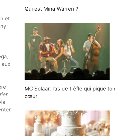
Qui est Mina Warren ?
n et
ony
ega,
7 aux
ère
MC Solaar, l’as de trèfle qui pique ton
ier
cœur
yla
enter