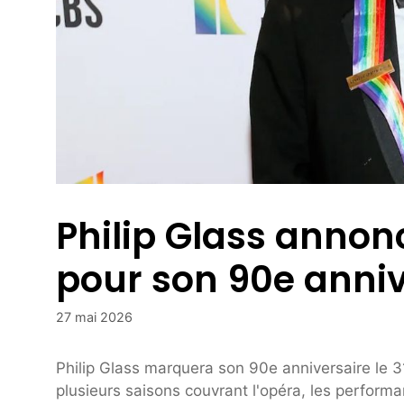
Philip Glass anno
pour son 90e anniv
27 mai 2026
Philip Glass marquera son 90e anniversaire le 
plusieurs saisons couvrant l'opéra, les perform