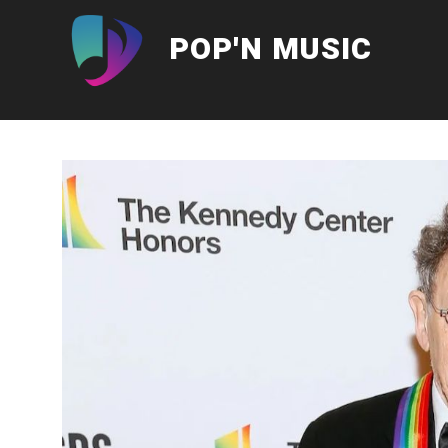
Aller
au
POP'N MUSIC
contenu