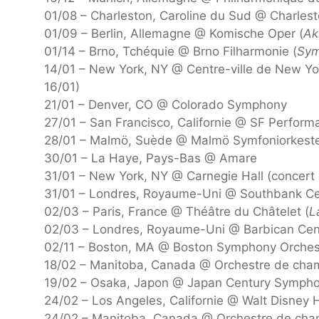
01/08 – Charleston, Caroline du Sud @ Charles
01/09 – Berlin, Allemagne @ Komische Oper (
Ak
01/14 – Brno, Tchéquie @ Brno Filharmonie (
Sym
14/01 – New York, NY @ Centre-ville de New Yo
16/01)
21/01 – Denver, CO @ Colorado Symphony
27/01 – San Francisco, Californie @ SF Performa
28/01 – Malmö, Suède @ Malmö Symfoniorkeste
30/01 – La Haye, Pays-Bas @ Amare
31/01 – New York, NY @ Carnegie Hall (concert 
31/01 – Londres, Royaume-Uni @ Southbank Cent
02/03 – Paris, France @ Théâtre du Châtelet (
L
02/03 – Londres, Royaume-Uni @ Barbican Cent
02/11 – Boston, MA @ Boston Symphony Orchest
18/02 – Manitoba, Canada @ Orchestre de cha
19/02 – Osaka, Japon @ Japan Century Sympho
24/02 – Los Angeles, Californie @ Walt Disney H
24/02 – Manitoba, Canada @ Orchestre de cha