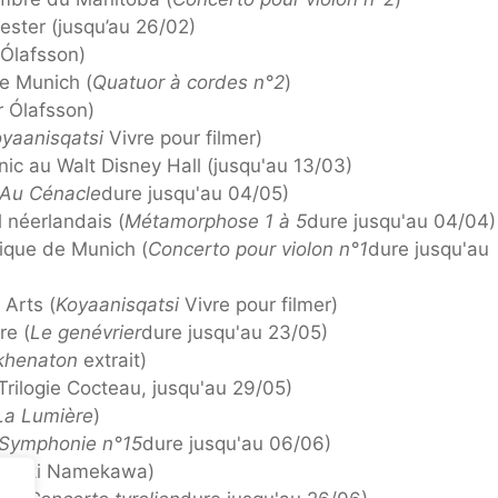
ster (jusqu’au 26/02)
Ólafsson)
e Munich (
Quatuor à cordes n°2
)
r Ólafsson)
yaanisqatsi
Vivre pour filmer)
ic au Walt Disney Hall (jusqu'au 13/03)
Au Cénacle
dure jusqu'au 04/05)
 néerlandais (
Métamorphose 1 à 5
dure jusqu'au 04/04)
ique de Munich (
Concerto pour violon n°1
dure jusqu'au
 Arts (
Koyaanisqatsi
Vivre pour filmer)
re (
Le genévrier
dure jusqu'au 23/05)
khenaton
extrait)
Trilogie Cocteau, jusqu'au 29/05)
La Lumière
)
Symphonie n°15
dure jusqu'au 06/06)
s (Maki Namekawa)