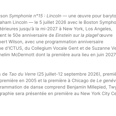
e son
Symphonie n°15 : Lincoln
— une œuvre pour baryto
braham Lincoln — le 5 juillet 2026 avec le Boston Symph
érieures jusqu'à la mi-2027 à New York, Los Angeles,
ent le 50e anniversaire de
Einstein sur la plage
l'œuvre
obert Wilson, avec une programmation anniversaire
e d'ICTUS, du Collegium Vocale Gent et de Suzanne V
helim McDermott dont la première aura lieu en juin 202
ts de
Tao du Verre
(25 juillet-12 septembre 2026), premi
première en 2005 et la première à Chicago de
Le genévr
grammation de danse comprend Benjamin Millepied, Tw
égraphie sera présentée en première au New York City C