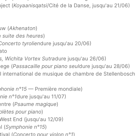
ject (
Koyaanisqatsi
/Cité de la Danse, jusqu'au 21/06)
uw (
Akhenaton
)
 suite des heures
)
Concerto tyrolien
dure jusqu'au 20/06)
ato
, Wichita Vortex Sutra
dure jusqu'au 26/06)
ege (
Passacaille pour piano seul
dure jusqu'au 28/06)
al international de musique de chambre de Stellenbosch
honie n°15
— Première mondiale)
ie n°1
dure jusqu'au 11/07)
ntre (
Psaume magique
)
lètes pour piano
)
West End (jusqu'au 12/09)
l (
Symphonie n°15
)
ival (
Concerto pour violon n°1
)