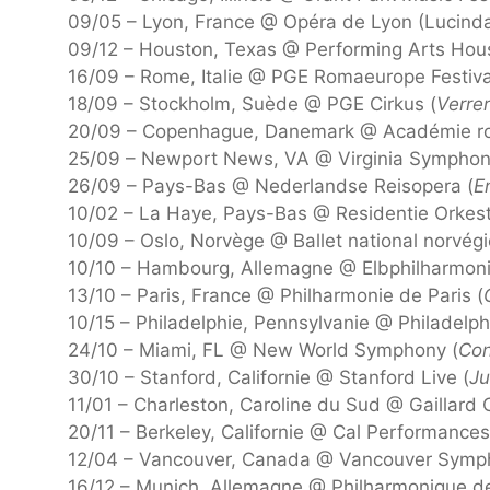
09/05 – Lyon, France @ Opéra de Lyon (Lucind
09/12 – Houston, Texas @ Performing Arts Hou
16/09 – Rome, Italie @ PGE Romaeurope Festiva
18/09 – Stockholm, Suède @ PGE Cirkus (
Verrer
20/09 – Copenhague, Danemark @ Académie ro
25/09 – Newport News, VA @ Virginia Symphon
26/09 – Pays-Bas @ Nederlandse Reisopera (
E
10/02 – La Haye, Pays-Bas @ Residentie Orkes
10/09 – Oslo, Norvège @ Ballet national norvégi
10/10 – Hambourg, Allemagne @ Elbphilharmoni
13/10 – Paris, France @ Philharmonie de Paris (
10/15 – Philadelphie, Pennsylvanie @ Philadelphi
24/10 – Miami, FL @ New World Symphony (
Con
30/10 – Stanford, Californie @ Stanford Live (
Ju
11/01 – Charleston, Caroline du Sud @ Gaillard 
20/11 – Berkeley, Californie @ Cal Performances
12/04 – Vancouver, Canada @ Vancouver Symp
16/12 – Munich, Allemagne @ Philharmonique d