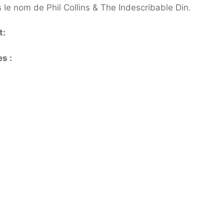
le nom de Phil Collins & The Indescribable Din.
t:
s :