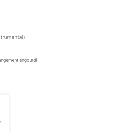
strumental)
trangement engourdi
e