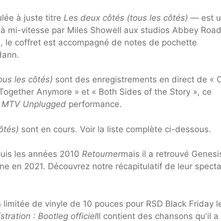
lée à juste titre
Les deux côtés (tous les côtés)
— est 
e à mi-vitesse par Miles Showell aux studios Abbey Road
 le coffret est accompagné de notes de pochette
Hann.
ous les côtés)
sont des enregistrements en direct de « C
Together Anymore » et « Both Sides of the Story », ce
.
MTV Unplugged
performance.
ôtés)
sont en cours. Voir la liste complète ci-dessous.
epuis les années 2010
Retourner
mais il a retrouvé Genesi
ne en 2021. Découvrez notre récapitulatif de leur specta
on limitée de vinyle de 10 pouces pour RSD Black Friday l
tration : Bootleg officiel
Il contient des chansons qu'il a