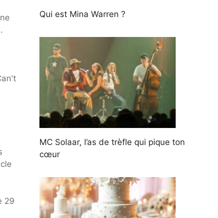
Qui est Mina Warren ?
une
.
an't
MC Solaar, l’as de trèfle qui pique ton
s
cœur
cle
e 29