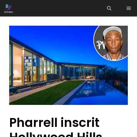
Aller
ME
au
contenu
Pharrell inscrit