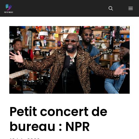
Aller
ME
au
contenu
Petit concert de
bureau : NPR