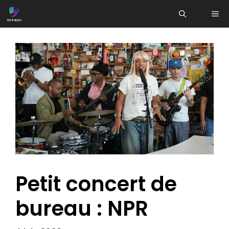
Aller
ME
au
contenu
Petit concert de
bureau : NPR