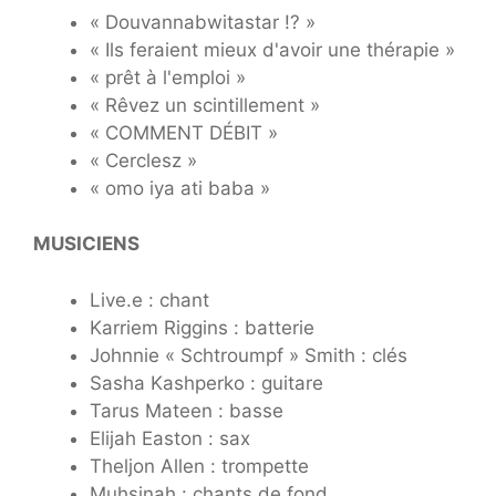
« Douvannabwitastar !? »
« Ils feraient mieux d'avoir une thérapie »
« prêt à l'emploi »
« Rêvez un scintillement »
« COMMENT DÉBIT »
« Cerclesz »
« omo iya ati baba »
MUSICIENS
Live.e : chant
Karriem Riggins : batterie
Johnnie « Schtroumpf » Smith : clés
Sasha Kashperko : guitare
Tarus Mateen : basse
Elijah Easton : sax
Theljon Allen : trompette
Muhsinah : chants de fond