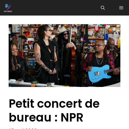
Aller
ME
au
contenu
Petit concert de
bureau : NPR