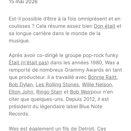
15 mai 2026
Est-il possible d’être à la fois omniprésent et en
coulisses ? Cela résume assez bien
Don était
et
sa longue carrière dans le monde de la
musique.
Après avoir co-dirigé le groupe pop-rock funky
Était (n'était pas)
dans les années 1980, Was a
remporté de nombreux Grammy Awards en tant
que producteur. Il a travaillé avec
Bonnie Raitt
,
Bob Dylan
,
Les Rolling Stones
,
Willie Nelson
,
Elton John
,
Ringo Starr
et
Bob Weir
pour n'en
citer que quelques-uns. Depuis 2012, il est
président du légendaire label Blue Note
Records.
Was est également un fils de Detroit. Ces