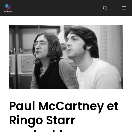
Aller
ME
au
contenu
Paul McCartney et
Ringo Starr