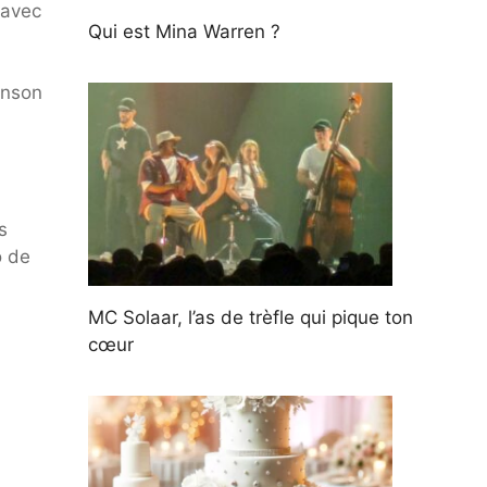
 avec
Qui est Mina Warren ?
anson
s
o de
MC Solaar, l’as de trèfle qui pique ton
cœur