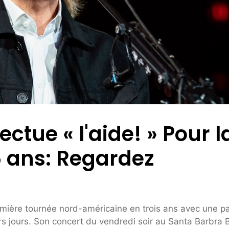
ctue « l'aide! » Pour l
5 ans: Regardez
emière tournée nord-américaine en trois ans avec une pa
rs jours. Son concert du vendredi soir au Santa Barbra 