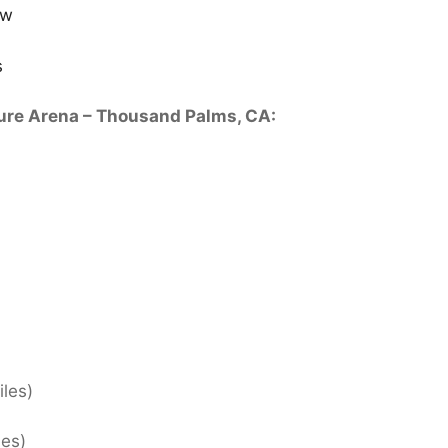
ew
s
sure Arena – Thousand Palms, CA:
iles)
les)