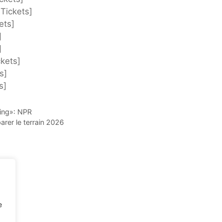
Tickets]
ets]
]
]
kets]
s]
s]
ving»: NPR
arer le terrain 2026
e