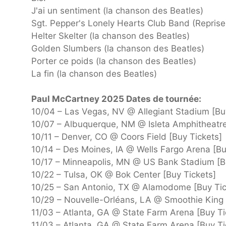
J'ai un sentiment (la chanson des Beatles)
Sgt. Pepper's Lonely Hearts Club Band (Reprise
Helter Skelter (la chanson des Beatles)
Golden Slumbers (la chanson des Beatles)
Porter ce poids (la chanson des Beatles)
La fin (la chanson des Beatles)
Paul McCartney 2025 Dates de tournée:
10/04 – Las Vegas, NV @ Allegiant Stadium [Bu
10/07 – Albuquerque, NM @ Isleta Amphitheatre
10/11 – Denver, CO @ Coors Field [Buy Tickets]
10/14 – Des Moines, IA @ Wells Fargo Arena [Bu
10/17 – Minneapolis, MN @ US Bank Stadium [B
10/22 – Tulsa, OK @ Bok Center [Buy Tickets]
10/25 – San Antonio, TX @ Alamodome [Buy Tic
10/29 – Nouvelle-Orléans, LA @ Smoothie King 
11/03 – Atlanta, GA @ State Farm Arena [Buy Ti
11/03 – Atlanta, GA @ State Farm Arena [Buy Ti