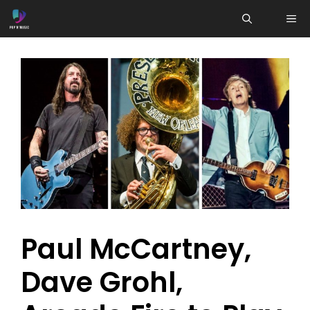
Aller
ME
au
contenu
Paul McCartney,
Dave Grohl,