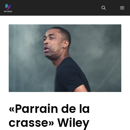
Aller
ME
au
contenu
«Parrain de la
crasse» Wiley