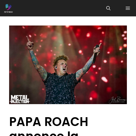
Aller
ME
au
contenu
PAPA ROACH