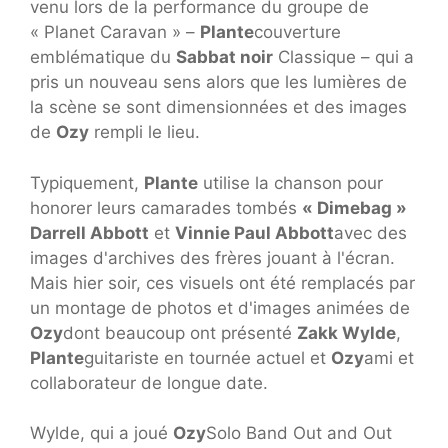
venu lors de la performance du groupe de
« Planet Caravan » –
Plante
couverture
emblématique du
Sabbat noir
Classique – qui a
pris un nouveau sens alors que les lumières de
la scène se sont dimensionnées et des images
de
Ozy
rempli le lieu.
Typiquement,
Plante
utilise la chanson pour
honorer leurs camarades tombés
« Dimebag »
Darrell Abbott
et
Vinnie Paul Abbott
avec des
images d'archives des frères jouant à l'écran.
Mais hier soir, ces visuels ont été remplacés par
un montage de photos et d'images animées de
Ozy
dont beaucoup ont présenté
Zakk Wylde
,
Plante
guitariste en tournée actuel et
Ozy
ami et
collaborateur de longue date.
Wylde, qui a joué
Ozy
Solo Band Out and Out