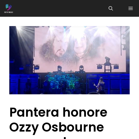
Aller
ME
au
contenu
Pantera honore
Ozzy Osbourne