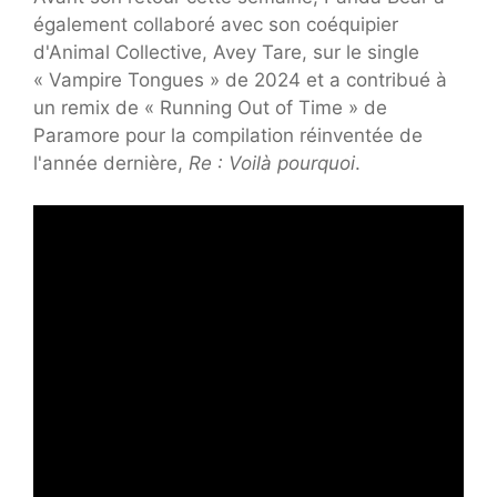
également collaboré avec son coéquipier
d'Animal Collective, Avey Tare, sur le single
« Vampire Tongues » de 2024 et a contribué à
un remix de « Running Out of Time » de
Paramore pour la compilation réinventée de
l'année dernière,
Re : Voilà pourquoi
.