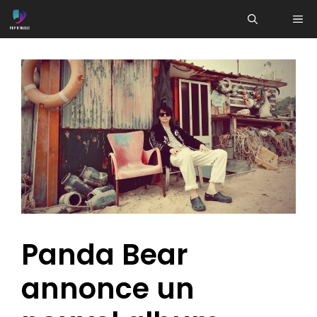
Aller
ME
au
contenu
Panda Bear
annonce un