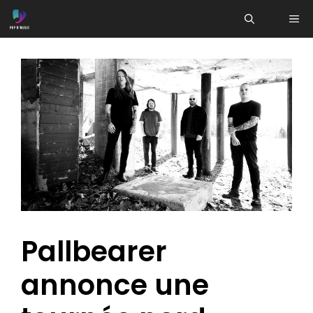
Aller
ME
au
contenu
Pallbearer
annonce une