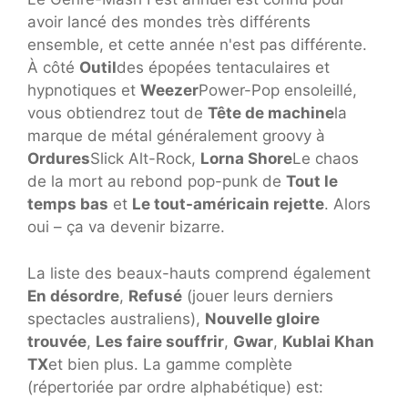
avoir lancé des mondes très différents
ensemble, et cette année n'est pas différente.
À côté
Outil
des épopées tentaculaires et
hypnotiques et
Weezer
Power-Pop ensoleillé,
vous obtiendrez tout de
Tête de machine
la
marque de métal généralement groovy à
Ordures
Slick Alt-Rock,
Lorna Shore
Le chaos
de la mort au rebond pop-punk de
Tout le
temps bas
et
Le tout-américain rejette
. Alors
oui – ça va devenir bizarre.
La liste des beaux-hauts comprend également
En désordre
,
Refusé
(jouer leurs derniers
spectacles australiens),
Nouvelle gloire
trouvée
,
Les faire souffrir
,
Gwar
,
Kublai Khan
TX
et bien plus. La gamme complète
(répertoriée par ordre alphabétique) est: