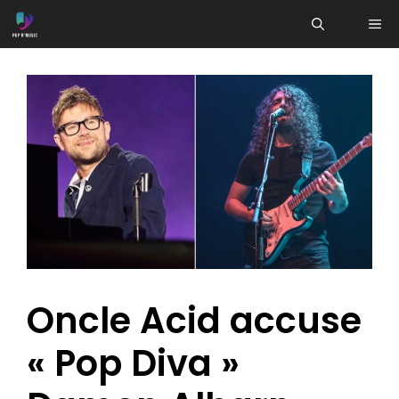
Aller
ME
au
contenu
Oncle Acid accuse
« Pop Diva »