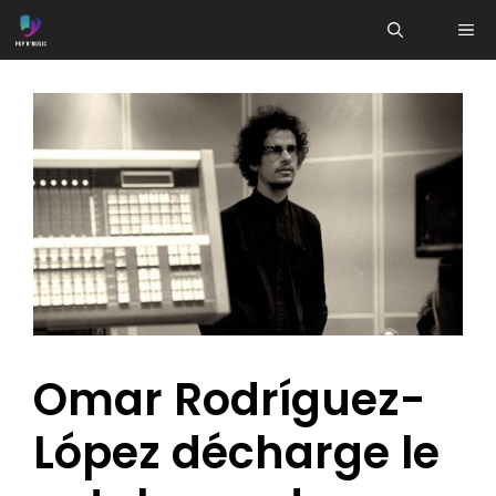
Aller
ME
au
contenu
Omar Rodríguez-
López décharge le