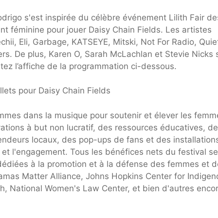
drigo s'est inspirée du célèbre événement Lilith Fair de
t féminine pour jouer Daisy Chain Fields. Les artistes
oechii, Eli, Garbage, KATSEYE, Mitski, Not For Radio, Quie
ders. De plus, Karen O, Sarah McLachlan et Stevie Nicks 
ez l’affiche de la programmation ci-dessous.
lets pour Daisy Chain Fields
es dans la musique pour soutenir et élever les femm
ivations à but non lucratif, des ressources éducatives, d
ndeurs locaux, des pop-ups de fans et des installation
et l'engagement. Tous les bénéfices nets du festival se
 dédiées à la promotion et à la défense des femmes et 
amas Matter Alliance, Johns Hopkins Center for Indigen
lth, National Women's Law Center, et bien d'autres encor