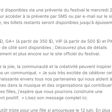
rd disponibles via une prévente du festival le mercredi 
our accéder à la prévente par SMS ou par e-mail sur le s
ée, les billets restants seront disponibles jusqu'à épuise
), GA+ (à partir de 350 $), VIP (à partir de 500 $) et Pi
e de côté sont disponibles ; Découvrez plus de détails
ment et plus encore sur le site officiel du festival.
 la joie, la communauté et la créativité peuvent inspirer
ns un communiqué. « Je suis très excitée de célébrer ce
naissante envers tous nos partenaires qui nous aident 
mes dans la musique et des organisations qui contribuen
es filles, j'espère que nous pourrons construire une
t positif. » Lisez son message complet ici.
plutôt triste pour une fille si amoureuse
le 12 juin. En plus