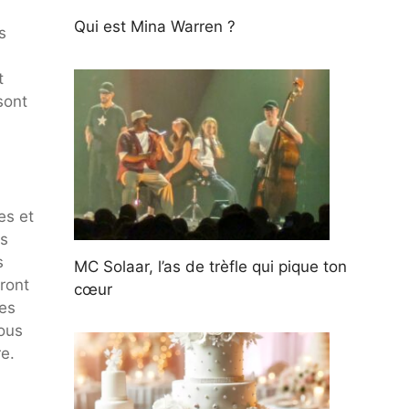
Qui est Mina Warren ?
s
t
sont
es et
es
s
MC Solaar, l’as de trèfle qui pique ton
ront
cœur
des
ous
e.