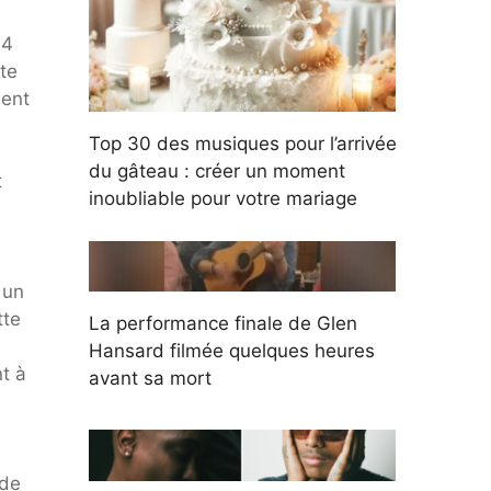
24
ite
ment
Top 30 des musiques pour l’arrivée
du gâteau : créer un moment
t
inoubliable pour votre mariage
 un
tte
La performance finale de Glen
à
Hansard filmée quelques heures
t à
avant sa mort
 de