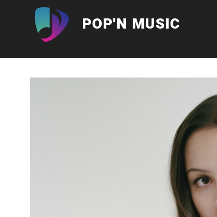
Aller
au
POP'N MUSIC
contenu