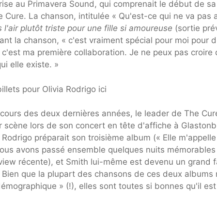
rise au Primavera Sound, qui comprenait le début de sa
 Cure. La chanson, intitulée « Qu'est-ce qui ne va pas 
 l'air plutôt triste pour une fille si amoureuse
(sortie pré
ntant la chanson, « c'est vraiment spécial pour moi pour 
c'est ma première collaboration. Je ne peux pas croire
i elle existe. »
llets pour Olivia Rodrigo ici
u cours des deux dernières années, le leader de The Cur
ur scène lors de son concert en tête d'affiche à Glaston
 Rodrigo préparait son troisième album (« Elle m'appelle
 nous avons passé ensemble quelques nuits mémorables
view récente), et Smith lui-même est devenu un grand 
Bien que la plupart des chansons de ces deux albums 
mographique » (!), elles sont toutes si bonnes qu'il est