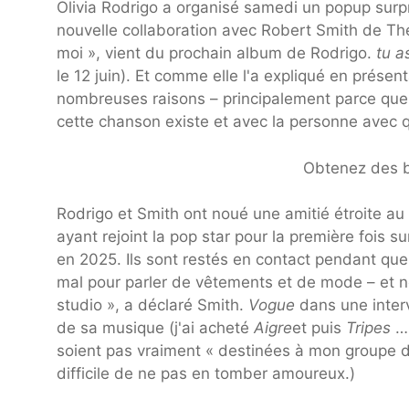
Olivia Rodrigo a organisé samedi un popup surp
nouvelle collaboration avec Robert Smith de The
moi », vient du prochain album de Rodrigo.
tu as
le 12 juin). Et comme elle l'a expliqué en prése
nombreuses raisons – principalement parce que 
cette chanson existe et avec la personne avec qu
Obtenez des bi
Rodrigo et Smith ont noué une amitié étroite a
ayant rejoint la pop star pour la première fois s
en 2025. Ils sont restés en contact pendant que
mal pour parler de vêtements et de mode – et
studio », a déclaré Smith.
Vogue
dans une inter
de sa musique (j'ai acheté
Aigre
et puis
Tripes
… 
soient pas vraiment « destinées à mon groupe dé
difficile de ne pas en tomber amoureux.)