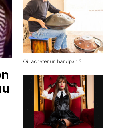
Où acheter un handpan ?
on
au