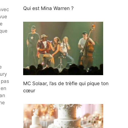
Qui est Mina Warren ?
avec
vue
de
 que
e
bury
 pas
MC Solaar, l’as de trèfle qui pique ton
 en
cœur
fan
ne