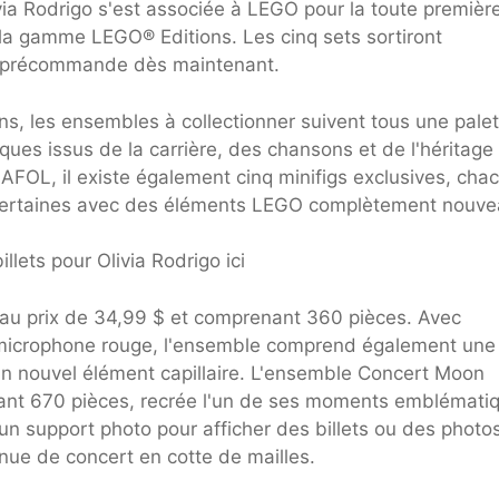
via Rodrigo s'est associée à LEGO pour la toute premièr
 la gamme LEGO® Editions. Les cinq sets sortiront
 en précommande dès maintenant.
s, les ensembles à collectionner suivent tous une palet
ques issus de la carrière, des chansons et de l'héritage
s AFOL, il existe également cinq minifigs exclusives, cha
t certaines avec des éléments LEGO complètement nouve
llets pour Olivia Rodrigo ici
, au prix de 34,99 $ et comprenant 360 pièces. Avec
microphone rouge, l'ensemble comprend également une
un nouvel élément capillaire. L'ensemble Concert Moon
nant 670 pièces, recrée l'un de ses moments emblémati
n support photo pour afficher des billets ou des photos.
enue de concert en cotte de mailles.