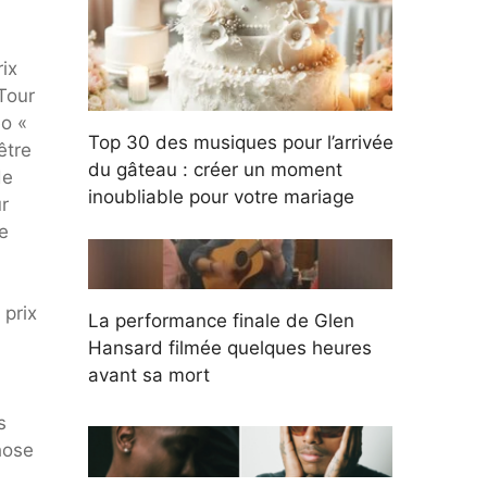
ix
Tour
éo «
Top 30 des musiques pour l’arrivée
être
du gâteau : créer un moment
de
inoubliable pour votre mariage
r
e
 prix
La performance finale de Glen
Hansard filmée quelques heures
avant sa mort
s
hose