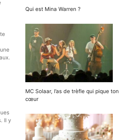
e
Qui est Mina Warren ?
te
cune
aux.
MC Solaar, l’as de trèfle qui pique ton
cœur
ques
 Il y