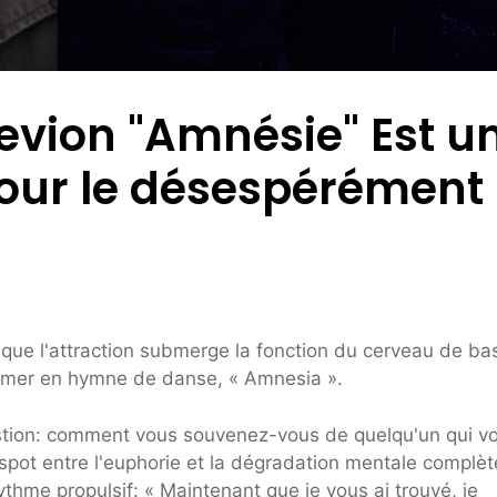
Aevion "Amnésie" Est u
our le désespérément
sque l'attraction submerge la fonction du cerveau de bas
ormer en hymne de danse, « Amnesia ».
estion: comment vous souvenez-vous de quelqu'un qui v
et spot entre l'euphorie et la dégradation mentale complèt
thme propulsif: « Maintenant que je vous ai trouvé, je