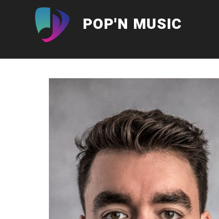
Aller
au
POP'N MUSIC
contenu