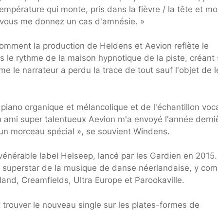
mpérature qui monte, pris dans la fièvre / la tête et m
, vous me donnez un cas d'amnésie. »
t comment la production de Heldens et Aevion reflète le
s le rythme de la maison hypnotique de la piste, créant
le narrateur a perdu la trace de tout sauf l'objet de l
iano organique et mélancolique et de l'échantillon voc
ami super talentueux Aevion m'a envoyé l'année derni
ir un morceau spécial », se souvient Windens.
énérable label Helseep, lancé par les Gardien en 2015. 
a superstar de la musique de danse néerlandaise, y com
and, Creamfields, Ultra Europe et Parookaville.
trouver le nouveau single sur les plates-formes de