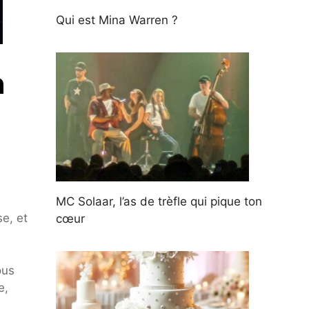
Qui est Mina Warren ?
n
MC Solaar, l’as de trèfle qui pique ton
e, et
cœur
ous
e,