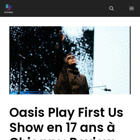
Aller
ME
au
contenu
Oasis Play First Us
Show en 17 ans à